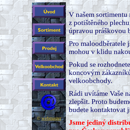
V našem sortimentu 
z potištěného plechu
úpravou práškovou 
Pro maloodběratele j
mohou v klidu nakou
Pokud se rozhodnete 
koncovým zákazníkům
velkoobchody.
Rádi uvítáme Vaše ná
zlepšit. Proto budem
budete kontaktovat 
©
webmaster
Jsme jediný distr